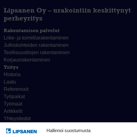
Lipsanen Oy – urakointiin keskittynyt
perheyritys
Rakentamisen palvelut
Liike- ja toimitila­rakentaminen
Julkiskohteiden rakentaminen
Teollisuustilojen rakentaminen
Korjaus­rakentaminen
Yritys
Historia
Laatu
Referenssit
Työpaikat
Työmaat
Artikkelit
Yhteystiedot
Hallinnoi suostumusta