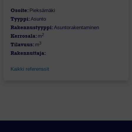
Osoite:
Pieksämäki
Tyyppi:
Asunto
Rakennustyyppi:
Asuntorakentaminen
2
Kerrosala:
m
3
Tilavuus:
m
Rakennuttaja:
Kaikki referenssit