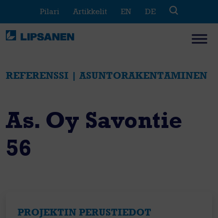
Skip
Pilari
Artikkelit
EN
DE
to
content
REFERENSSI | ASUNTORAKENTAMINEN
As. Oy Savontie
56
PROJEKTIN PERUSTIEDOT