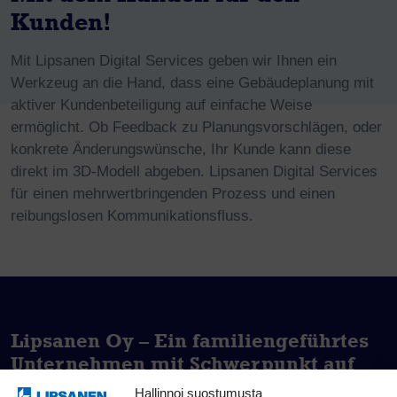
Kunden!
Mit Lipsanen Digital Services geben wir Ihnen ein
Werkzeug an die Hand, dass eine Gebäudeplanung mit
aktiver Kundenbeteiligung auf einfache Weise
ermöglicht. Ob Feedback zu Planungsvorschlägen, oder
konkrete Änderungswünsche, Ihr Kunde kann diese
direkt im 3D-Modell abgeben. Lipsanen Digital Services
für einen mehrwertbringenden Prozess und einen
reibungslosen Kommunikationsfluss.
Lipsanen Oy – Ein familiengeführtes
Unternehmen mit Schwerpunkt auf
Bauaufträgen
Hallinnoi suostumusta