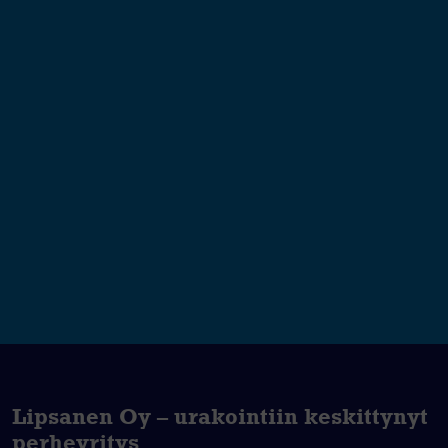
Lipsanen Oy – urakointiin keskittynyt
perheyritys