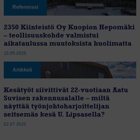
Referenssi
2350 Kiinteistö Oy Kuopion Hepomäki
– teollisuuskohde valmistui
aikataulussa muutoksista huolimatta
15.09.2025
Artikkeli
Kesätyöt siivittivät 22-vuotiaan Aatu
Suvisen rakennusalalle – miltä
näyttää työnjohtoharjoittelijan
seitsemäs kesä U. Lipsasella?
02.07.2025