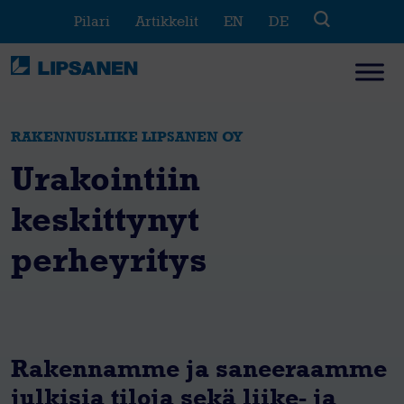
Skip
Pilari
Artikkelit
EN
DE
to
content
RAKENNUSLIIKE LIPSANEN OY
Urakointiin
keskittynyt
perheyritys
Rakennamme ja saneeraamme
julkisia tiloja sekä liike- ja