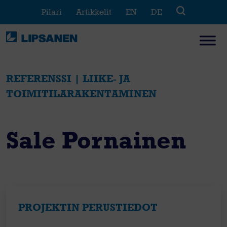
Skip
Pilari
Artikkelit
EN
DE
to
content
REFERENSSI | LIIKE- JA
TOIMITILARAKENTAMINEN
Sale Pornainen
PROJEKTIN PERUSTIEDOT