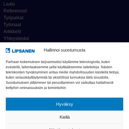
Laatu
Referenssit
Työpaikat
Työmaat
Artikkelit
Yhteystiedot
Hallinnoi suostumusta
Tietosuojaseloste
Parhaan kokemuksen tarjoamiseksi käytämme teknologioita, kuten
evästeitä, tallentaaksemme ja/tai käyttääksemme laitetietoja. Näiden
Ilmoituskanava
tekniikoiden hyväksyminen antaa meille mahdollisuuden käsitellä tietoja,
kuten selauskäyttäytymistä tai yksilöllisiä tunnuksia tällä sivustolla.
Suostumuksen jättäminen tai peruuttaminen voi vaikuttaa haitallisesti
© Rakennusliike Lipsanen Oy 2026
tiettyihin ominaisuuksiin ja toimintoihin.
Hyväksy
Kiellä