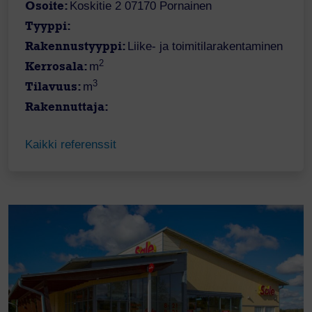
Osoite:
Koskitie 2 07170 Pornainen
Tyyppi:
Rakennustyyppi:
Liike- ja toimitilarakentaminen
2
Kerrosala:
m
3
Tilavuus:
m
Rakennuttaja:
Kaikki referenssit