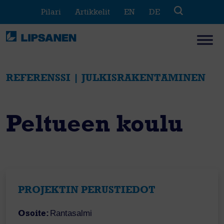
Skip
Pilari
Artikkelit
EN
DE
to
content
REFERENSSI | JULKISRAKENTAMINEN
Peltueen koulu
PROJEKTIN PERUSTIEDOT
Osoite:
Rantasalmi