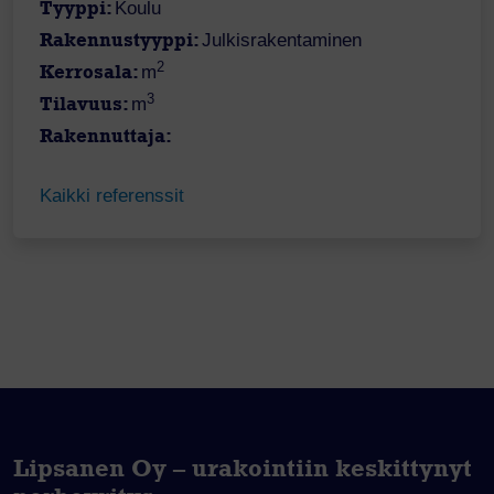
Tyyppi:
Koulu
Rakennustyyppi:
Julkisrakentaminen
2
Kerrosala:
m
3
Tilavuus:
m
Rakennuttaja:
Kaikki referenssit
Lipsanen Oy – urakointiin keskittynyt