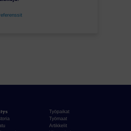
referenssit
itys
Työpaikat
toria
Työmaat
atu
Artikkelit