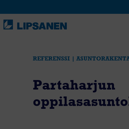
Skip
to
content
REFERENSSI | ASUNTORAKENT
Partaharjun
oppilasasunto