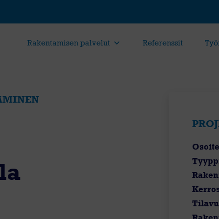
Rakentamisen palvelut
Referenssit
Työ
AMINEN
PROJ
Osoite
Tyypp
la
Raken
Kerro
Tilav
Raken