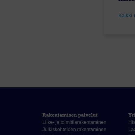
Kaikki 
Rakentamisen palvelut
Yr
Liike- ja toimitila­rakentaminen
His
Julkiskohteiden rakentaminen
La