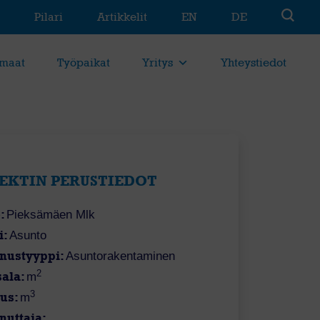
Pilari
Artikkelit
EN
DE
maat
Työpaikat
Yritys
Yhteystiedot
EKTIN PERUSTIEDOT
:
Pieksämäen Mlk
i:
Asunto
nustyyppi:
Asuntorakentaminen
2
sala:
m
3
uus:
m
nuttaja: