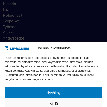
Historia
Laatu
Referenssit
Työpaikat
Työmaat
Artikkelit
Yhteystiedot
Hallinnoi suostumusta
Tietosuojaseloste
Parhaan kokemuksen tarjoamiseksi käytämme teknologioita, kuten
evästeitä, tallentaaksemme ja/tai käyttääksemme laitetietoja. Näiden
Ilmoituskanava
tekniikoiden hyväksyminen antaa meille mahdollisuuden käsitellä tietoja,
kuten selauskäyttäytymistä tai yksilöllisiä tunnuksia tällä sivustolla.
Suostumuksen jättäminen tai peruuttaminen voi vaikuttaa haitallisesti
© Rakennusliike Lipsanen Oy 2026
tiettyihin ominaisuuksiin ja toimintoihin.
Hyväksy
Kiellä