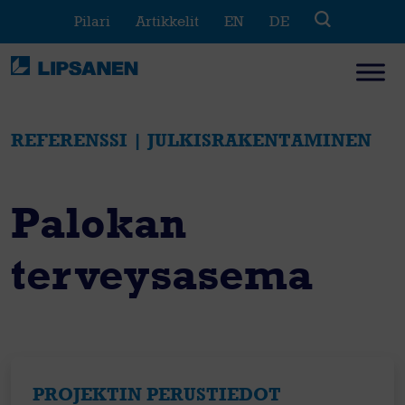
Skip
Pilari
Artikkelit
EN
DE
to
content
REFERENSSI | JULKISRAKENTAMINEN
Palokan
terveysasema
PROJEKTIN PERUSTIEDOT