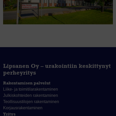
Lipsanen Oy – urakointiin keskittynyt
perheyritys
Rakentamisen palvelut
Liike- ja toimitila­rakentaminen
Julkiskohteiden rakentaminen
Teollisuustilojen rakentaminen
Korjaus­rakentaminen
Yritys