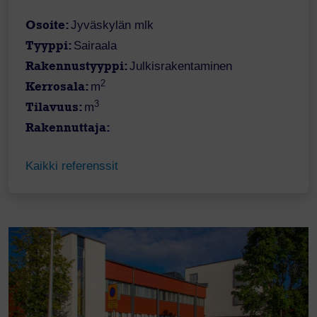
Osoite:
Jyväskylän mlk
Tyyppi:
Sairaala
Rakennustyyppi:
Julkisrakentaminen
2
Kerrosala:
m
3
Tilavuus:
m
Rakennuttaja:
Kaikki referenssit