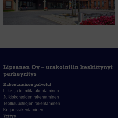
Lipsanen Oy – urakointiin keskittynyt
perheyritys
Rakentamisen palvelut
Liike- ja toimitila­rakentaminen
Julkiskohteiden rakentaminen
Teollisuustilojen rakentaminen
Korjaus­rakentaminen
Yritys