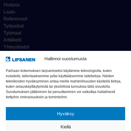
Historia
Laatu
Referenssit
Työpaikat
Työmaat
Artikkelit
Yhteystiedot
Hallinnoi suostumusta
Tietosuojaseloste
Parhaan kokemuksen tarjoamiseksi käytämme teknologioita, kuten
evästeitä, tallentaaksemme ja/tai käyttääksemme laitetietoja. Näiden
Ilmoituskanava
tekniikoiden hyväksyminen antaa meille mahdollisuuden käsitellä tietoja,
kuten selauskäyttäytymistä tai yksilöllisiä tunnuksia tällä sivustolla.
Suostumuksen jättäminen tai peruuttaminen voi vaikuttaa haitallisesti
© Rakennusliike Lipsanen Oy 2026
tiettyihin ominaisuuksiin ja toimintoihin.
Hyväksy
Kiellä