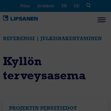
Skip
Pilari
Artikkelit
EN
DE
to
content
REFERENSSI | JULKISRAKENTAMINEN
Kyllön
terveysasema
PROJEKTIN PERUSTIEDOT