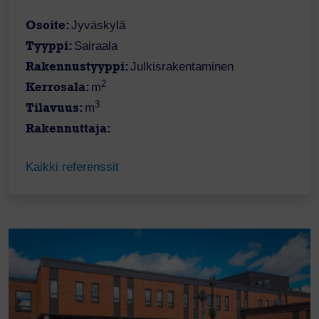
Osoite:
Jyväskylä
Tyyppi:
Sairaala
Rakennustyyppi:
Julkisrakentaminen
2
Kerrosala:
m
3
Tilavuus:
m
Rakennuttaja:
Kaikki referenssit