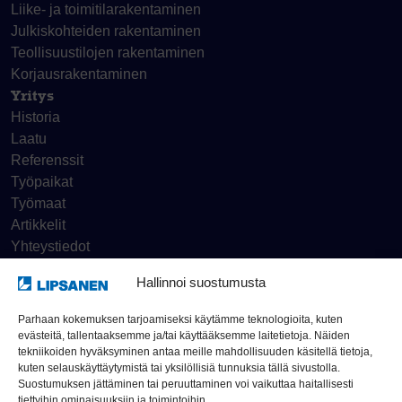
Liike- ja toimitila­rakentaminen
Julkiskohteiden rakentaminen
Teollisuustilojen rakentaminen
Korjaus­rakentaminen
Yritys
Historia
Laatu
Referenssit
Työpaikat
Työmaat
Artikkelit
Yhteystiedot
Hallinnoi suostumusta
Tietosuojaseloste
Parhaan kokemuksen tarjoamiseksi käytämme teknologioita, kuten
evästeitä, tallentaaksemme ja/tai käyttääksemme laitetietoja. Näiden
Ilmoituskanava
tekniikoiden hyväksyminen antaa meille mahdollisuuden käsitellä tietoja,
kuten selauskäyttäytymistä tai yksilöllisiä tunnuksia tällä sivustolla.
Suostumuksen jättäminen tai peruuttaminen voi vaikuttaa haitallisesti
© Rakennusliike Lipsanen Oy 2026
tiettyihin ominaisuuksiin ja toimintoihin.