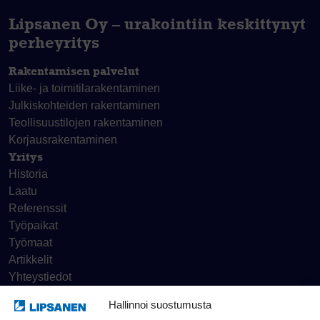
Lipsanen Oy – urakointiin keskittynyt
perheyritys
Rakentamisen palvelut
Liike- ja toimitila­rakentaminen
Julkiskohteiden rakentaminen
Teollisuustilojen rakentaminen
Korjaus­rakentaminen
Yritys
Historia
Laatu
Referenssit
Työpaikat
Työmaat
Artikkelit
Yhteystiedot
Hallinnoi suostumusta