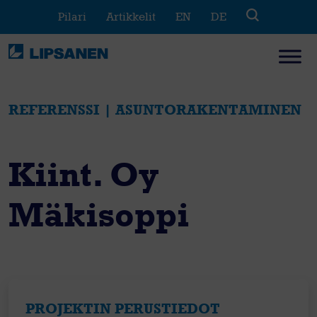
Skip
Pilari
Artikkelit
EN
DE
to
content
REFERENSSI | ASUNTORAKENTAMINEN
Kiint. Oy
Mäkisoppi
PROJEKTIN PERUSTIEDOT