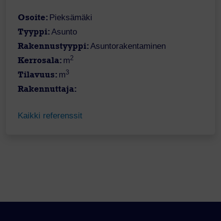
Osoite:
Pieksämäki
Tyyppi:
Asunto
Rakennustyyppi:
Asuntorakentaminen
2
Kerrosala:
m
3
Tilavuus:
m
Rakennuttaja:
Kaikki referenssit