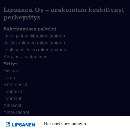
Lipsanen Oy – urakointiin keskittynyt
perheyritys
Rakentamisen palvelut
Liike- ja toimitila­rakentaminen
Julkiskohteiden rakentaminen
Teollisuustilojen rakentaminen
Korjaus­rakentaminen
Yritys
Historia
Laatu
Referenssit
Työpaikat
Työmaat
Artikkelit
Yhteystiedot
Hallinnoi suostumusta