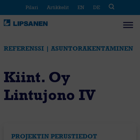
Skip
Pilari
Artikkelit
EN
DE
to
content
REFERENSSI | ASUNTORAKENTAMINEN
Kiint. Oy
Lintujono IV
PROJEKTIN PERUSTIEDOT