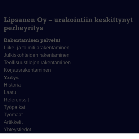
Lipsanen Oy – urakointiin keskittynyt
perheyritys
Rakentamisen palvelut
Liike- ja toimitila­rakentaminen
Julkiskohteiden rakentaminen
Teollisuustilojen rakentaminen
Korjaus­rakentaminen
Yritys
Historia
Laatu
Referenssit
Työpaikat
Työmaat
Artikkelit
Yhteystiedot