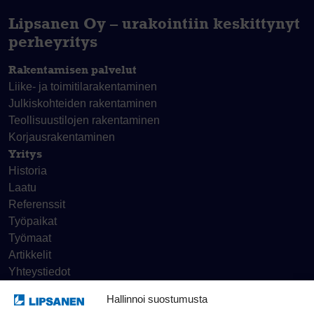
Lipsanen Oy – urakointiin keskittynyt
perheyritys
Rakentamisen palvelut
Liike- ja toimitila­rakentaminen
Julkiskohteiden rakentaminen
Teollisuustilojen rakentaminen
Korjaus­rakentaminen
Yritys
Historia
Laatu
Referenssit
Työpaikat
Työmaat
Artikkelit
Yhteystiedot
Hallinnoi suostumusta