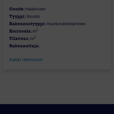
Osoite:
Haukivuori
Tyyppi:
Asunto
Rakennustyyppi:
Asuntorakentaminen
2
Kerrosala:
m
3
Tilavuus:
m
Rakennuttaja:
Kaikki referenssit