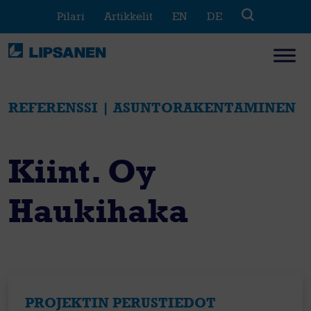
Skip
Pilari
Artikkelit
EN
DE
to
content
REFERENSSI | ASUNTORAKENTAMINEN
Kiint. Oy
Haukihaka
PROJEKTIN PERUSTIEDOT