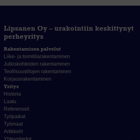
Lipsanen Oy – urakointiin keskittynyt
perheyritys
Rakentamisen palvelut
Liike- ja toimitila­rakentaminen
Julkiskohteiden rakentaminen
Teollisuustilojen rakentaminen
Korjaus­rakentaminen
Yritys
Historia
Laatu
Referenssit
Työpaikat
Työmaat
Artikkelit
Yhteystiedot