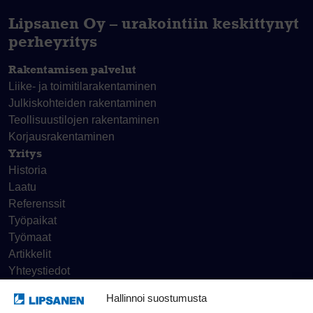
Lipsanen Oy – urakointiin keskittynyt
perheyritys
Rakentamisen palvelut
Liike- ja toimitila­rakentaminen
Julkiskohteiden rakentaminen
Teollisuustilojen rakentaminen
Korjaus­rakentaminen
Yritys
Historia
Laatu
Referenssit
Työpaikat
Työmaat
Artikkelit
Yhteystiedot
Hallinnoi suostumusta