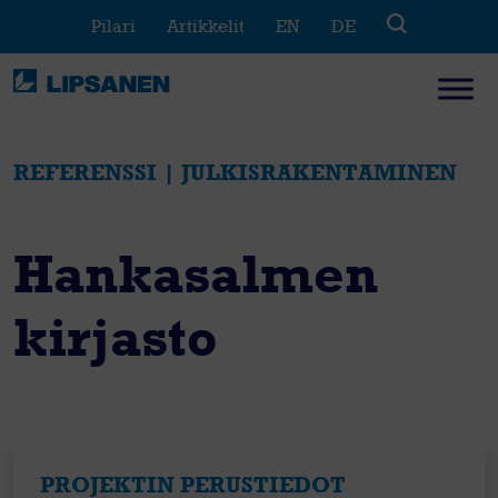
Skip
Pilari
Artikkelit
EN
DE
to
content
REFERENSSI | JULKISRAKENTAMINEN
Hankasalmen
kirjasto
PROJEKTIN PERUSTIEDOT