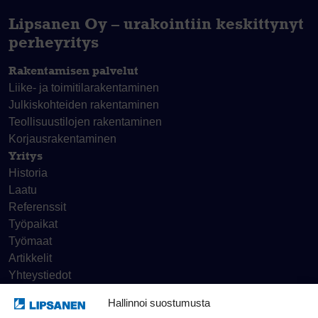
Lipsanen Oy – urakointiin keskittynyt
perheyritys
Rakentamisen palvelut
Liike- ja toimitila­rakentaminen
Julkiskohteiden rakentaminen
Teollisuustilojen rakentaminen
Korjaus­rakentaminen
Yritys
Historia
Laatu
Referenssit
Työpaikat
Työmaat
Artikkelit
Yhteystiedot
Hallinnoi suostumusta