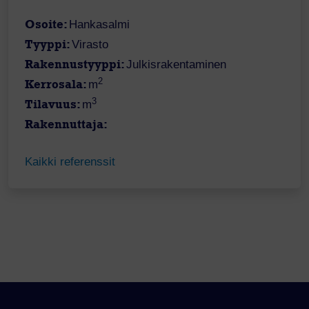
Osoite:
Hankasalmi
Tyyppi:
Virasto
Rakennustyyppi:
Julkisrakentaminen
2
Kerrosala:
m
3
Tilavuus:
m
Rakennuttaja:
Kaikki referenssit