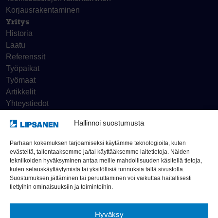
Korjaus­rakentaminen
Yritys
Historia
Laatu
Referenssit
Työpaikat
Työmaat
Artikkelit
Yhteystiedot
Hallinnoi suostumusta
Tietosuojaseloste
Parhaan kokemuksen tarjoamiseksi käytämme teknologioita, kuten
evästeitä, tallentaaksemme ja/tai käyttääksemme laitetietoja. Näiden
Ilmoituskanava
tekniikoiden hyväksyminen antaa meille mahdollisuuden käsitellä tietoja,
kuten selauskäyttäytymistä tai yksilöllisiä tunnuksia tällä sivustolla.
Suostumuksen jättäminen tai peruuttaminen voi vaikuttaa haitallisesti
© Rakennusliike Lipsanen Oy 2026
tiettyihin ominaisuuksiin ja toimintoihin.
Hyväksy