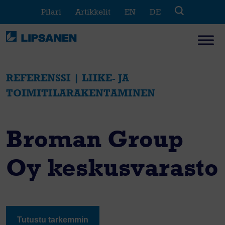
Skip
Pilari
Artikkelit
EN
DE
to
content
REFERENSSI | LIIKE- JA
TOIMITILARAKENTAMINEN
Broman Group
Oy keskusvarasto
Tutustu tarkemmin