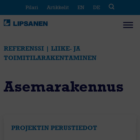
Skip
Pilari
Artikkelit
EN
DE
to
content
REFERENSSI | LIIKE- JA
TOIMITILARAKENTAMINEN
Asemarakennus
PROJEKTIN PERUSTIEDOT