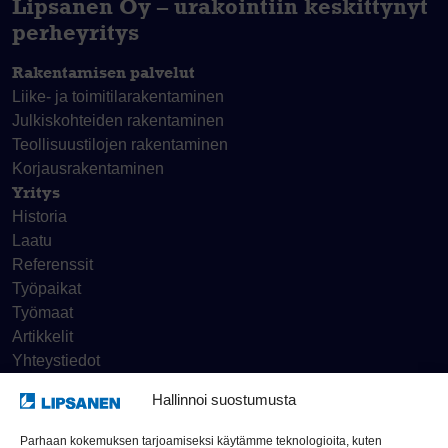
Lipsanen Oy – urakointiin keskittynyt
perheyritys
Rakentamisen palvelut
Liike- ja toimitila­rakentaminen
Julkiskohteiden rakentaminen
Teollisuustilojen rakentaminen
Korjaus­rakentaminen
Yritys
Historia
Laatu
Referenssit
Työpaikat
Työmaat
Artikkelit
Yhteystiedot
Hallinnoi suostumusta
Tietosuojaseloste
Parhaan kokemuksen tarjoamiseksi käytämme teknologioita, kuten