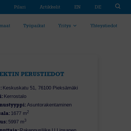
Pilari
Artikkelit
EN
DE
maat
Työpaikat
Yritys
Yhteystiedot
EKTIN PERUSTIEDOT
:
Keskuskatu 51, 76100 Pieksämäki
i:
Kerrostalo
nustyyppi:
Asuntorakentaminen
2
sala:
1677 m
3
uus:
5997 m
nuttaja:
Rakennusliike U.Lipsanen