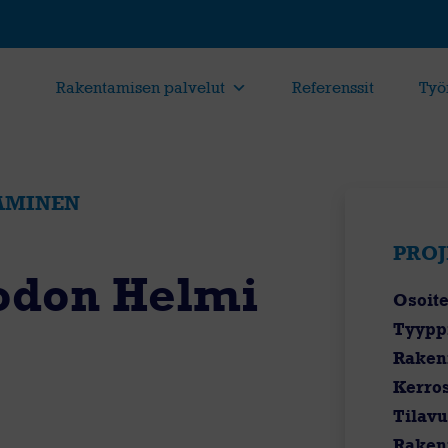
Rakentamisen palvelut
Referenssit
Työ
AMINEN
PROJ
odon Helmi
Osoite
Tyypp
Raken
Kerro
Tilav
Raken