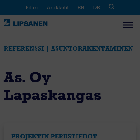
Skip
Pilari
Artikkelit
EN
DE
to
content
REFERENSSI | ASUNTORAKENTAMINEN
As. Oy
Lapaskangas
PROJEKTIN PERUSTIEDOT