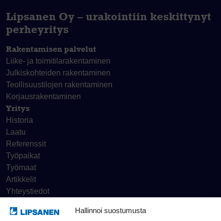
Lipsanen Oy – urakointiin keskittynyt
perheyritys
Rakentamisen palvelut
Liike- ja toimitila­rakentaminen
Julkiskohteiden rakentaminen
Teollisuustilojen rakentaminen
Korjaus­rakentaminen
Yritys
Historia
Laatu
Referenssit
Työpaikat
Työmaat
Artikkelit
Yhteystiedot
Hallinnoi suostumusta