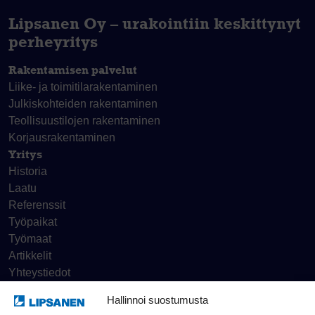
Lipsanen Oy – urakointiin keskittynyt
perheyritys
Rakentamisen palvelut
Liike- ja toimitila­rakentaminen
Julkiskohteiden rakentaminen
Teollisuustilojen rakentaminen
Korjaus­rakentaminen
Yritys
Historia
Laatu
Referenssit
Työpaikat
Työmaat
Artikkelit
Yhteystiedot
Hallinnoi suostumusta