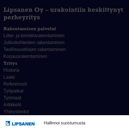
Lipsanen Oy – urakointiin keskittynyt
perheyritys
Rakentamisen palvelut
Liike- ja toimitila­rakentaminen
Julkiskohteiden rakentaminen
Teollisuustilojen rakentaminen
Korjaus­rakentaminen
Yritys
Historia
Laatu
Referenssit
Työpaikat
Työmaat
Artikkelit
Yhteystiedot
Hallinnoi suostumusta