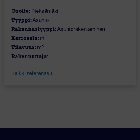
Osoite:
Pieksämäki
Tyyppi:
Asunto
Rakennustyyppi:
Asuntorakentaminen
2
Kerrosala:
m
3
Tilavuus:
m
Rakennuttaja:
Kaikki referenssit