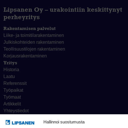
Lipsanen Oy – urakointiin keskittynyt
perheyritys
Rakentamisen palvelut
Liike- ja toimitila­rakentaminen
Julkiskohteiden rakentaminen
Teollisuustilojen rakentaminen
Korjaus­rakentaminen
Yritys
Historia
Laatu
Referenssit
Työpaikat
Työmaat
Artikkelit
Yhteystiedot
Hallinnoi suostumusta