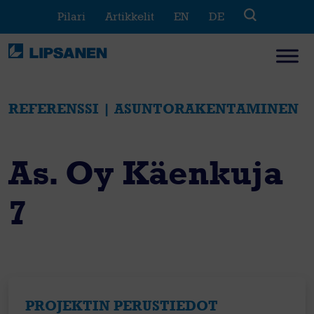
Skip
Pilari
Artikkelit
EN
DE
to
content
REFERENSSI | ASUNTORAKENTAMINEN
As. Oy Käenkuja
7
PROJEKTIN PERUSTIEDOT