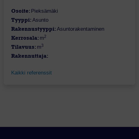
Osoite:
Pieksämäki
Tyyppi:
Asunto
Rakennustyyppi:
Asuntorakentaminen
2
Kerrosala:
m
3
Tilavuus:
m
Rakennuttaja:
Kaikki referenssit