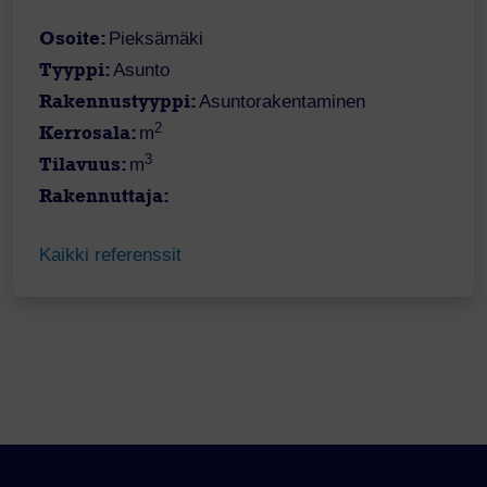
Osoite:
Pieksämäki
Tyyppi:
Asunto
Rakennustyyppi:
Asuntorakentaminen
2
Kerrosala:
m
3
Tilavuus:
m
Rakennuttaja:
Kaikki referenssit