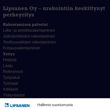
Lipsanen Oy – urakointiin keskittynyt
perheyritys
Rakentamisen palvelut
Liike- ja toimitila­rakentaminen
Julkiskohteiden rakentaminen
Teollisuustilojen rakentaminen
Korjaus­rakentaminen
Yritys
Historia
Laatu
Referenssit
Työpaikat
Työmaat
Artikkelit
Yhteystiedot
Hallinnoi suostumusta