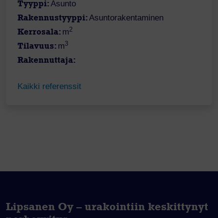
Tyyppi:
Asunto
Rakennustyyppi:
Asuntorakentaminen
2
Kerrosala:
m
3
Tilavuus:
m
Rakennuttaja:
Kaikki referenssit
Lipsanen Oy – urakointiin keskittynyt