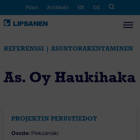
Skip
Pilari
Artikkelit
EN
DE
to
content
REFERENSSI | ASUNTORAKENTAMINEN
As. Oy Haukihaka
PROJEKTIN PERUSTIEDOT
Osoite:
Pieksämäki