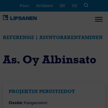
Skip
Pilari
Artikkelit
EN
DE
to
content
REFERENSSI | ASUNTORAKENTAMINEN
As. Oy Albinsato
PROJEKTIN PERUSTIEDOT
Osoite:
Kangasniemi