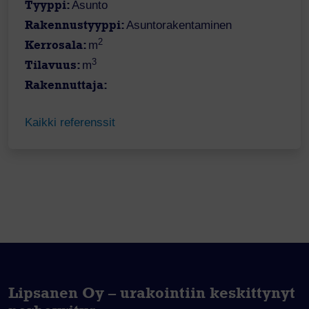
Tyyppi:
Asunto
Rakennustyyppi:
Asuntorakentaminen
2
Kerrosala:
m
3
Tilavuus:
m
Rakennuttaja:
Kaikki referenssit
Lipsanen Oy – urakointiin keskittynyt