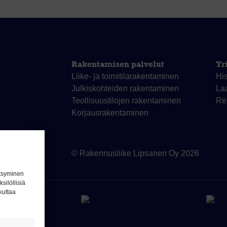
Rakentamisen palvelut
Yr
Liike- ja toimitila­rakentaminen
His
Julkiskohteiden rakentaminen
La
Teollisuustilojen rakentaminen
Re
Korjaus­rakentaminen
uskanava
© Rakennusliike Lipsanen Oy 2026
äksyminen
silöllisiä
kuttaa