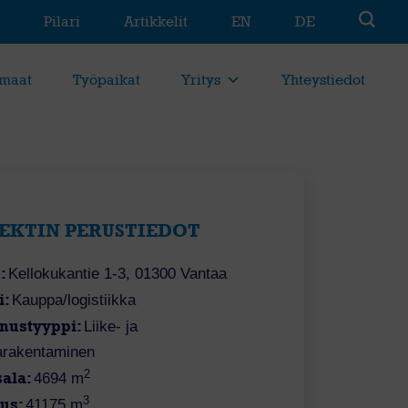
Pilari
Artikkelit
EN
DE
maat
Työpaikat
Yritys
Yhteystiedot
EKTIN PERUSTIEDOT
:
Kellokukantie 1-3, 01300 Vantaa
i:
Kauppa/logistiikka
nustyyppi:
Liike- ja
larakentaminen
2
sala:
4694 m
3
uus:
41175 m